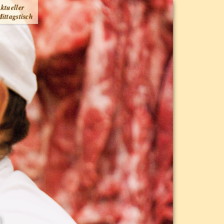
ktueller
ittagstisch
n