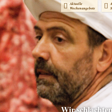
Aktuelle
A
Wochenangebote
M
l OHG
Wir schlachte