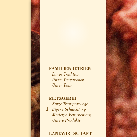
Zum
Inhalt
Metzgerei Kneppe
MENÜ
FAMILIENBETRIEB
Lange Tradition
Unser Versprechen
Unser Team
METZGEREI
Kurze Transportwege
Eigene Schlachtung
Moderne Verarbeitung
Unsere Produkte
LANDWIRTSCHAFT